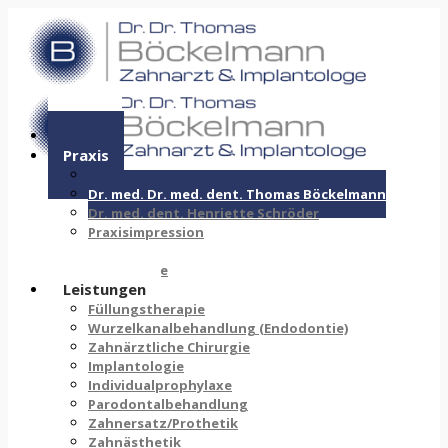
Home
Praxis
Praxis
Dr. med. Dr. med. dent. Thomas Böckelmann
Dr. med. dent. Henriette Schröder
Praxisimpression
Historie
Philosophie
Leistungen
Füllungstherapie
Wurzelkanalbehandlung (Endodontie)
Zahnärztliche Chirurgie
Implantologie
Individualprophylaxe
Parodontalbehandlung
Zahnersatz/Prothetik
Zahnästhetik