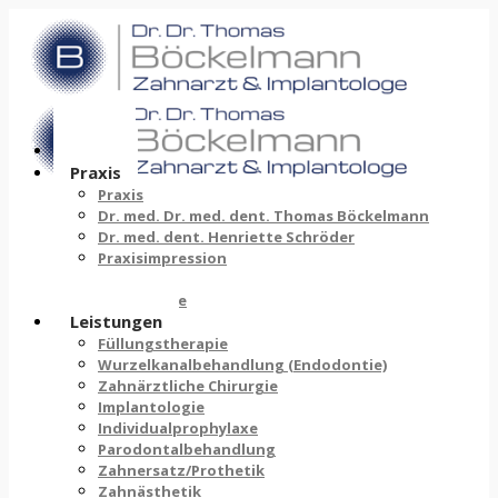
Home
Praxis
Praxis
Dr. med. Dr. med. dent. Thomas Böckelmann
Dr. med. dent. Henriette Schröder
Praxisimpression
Historie
Philosophie
Leistungen
Füllungstherapie
Wurzelkanalbehandlung (Endodontie)
Zahnärztliche Chirurgie
Implantologie
Individualprophylaxe
Parodontalbehandlung
Zahnersatz/Prothetik
Zahnästhetik